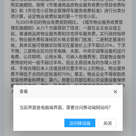
照实施细则，按照《市普通商品房物业服务收费分项目收费标
准》和《市住宅小区物业管理停车服务收费标准》进行分类分
项计算，设定物业收费标准的第一个住宅小区。
与2005年旧的物业收费规则相比，《城市物业服务收费管
理实施细则》从六个方面得到了改进：一是在业主会议成立
前，普通商品房物业服务费和住宅停车服务费，实行政府指导
价，物业服务费标准经区价格主管部门批准；二是制定基准价
格，具体实施可根据实际情况在基准价上浮不超过20%，下浮
不限；三是物业区内住宅电梯、水泵、中央空调等设备的运行
电费、公共照明、公用水等，可纳入收缴费用；四是物业服务
费预收时间一般不超过半年。因业主原因未及时办理入住手
续、手续办理后未入住或连续空置半年以上的物业，物业服务
费不得低于合同约定标准的70%；第五，物业企业不得收取房
屋装修押金和押金；第六，房屋公共部位和公共设施设备保修
期满后的维修、更新、改造费用，由专项维修资金列支，不计
入物业服务费用。
查看
收费
市区
物业服务
不超过
收费标准
当前界面是电脑端界面，需要访问移动端网站吗？
实施细则
普通商品
市房管局
基准价
中港城
访问移动端
关闭