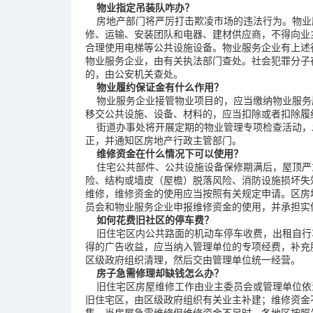
物业指定吊装队咋办？
房地产部门将严厉打击欺凌市场的违法行为。物业
修、运输、安装团队和电器、建材供应商，不得向业
合理使用电梯等公共设施设备。物业服务企业有上述
物业服务企业，由有关执法部门查处。社会犯罪分子
的，由公安机关查处。
物业履约保证金有什么作用？
物业服务企业接管物业项目的，应当缴纳物业服务
移交公共设施、设备、材料的，应当扣除或者扣除履
街道办事处将开展定期的物业管理专项检查活动，
正，并通知区房地产行政主管部门。
维修资金在什么情况下可以使用？
住宅公共部件、公共设施设备保修期满后，屋顶严
险、结构或墙皮（屋檐）脱落风险、消防设施损坏失
维修，维修资金的使用应当按照有关规定申请。区房
员会和物业服务企业申报维修资金的使用，并承担实
如何花费旧社区的停车费？
旧住宅区内公共路面的机动车停车收费，出租自行
得的广告收益，应当纳入管理单位的专项经费，补充
区级政府组织清理，然后交由管理单位统一经营。
房子急需修理却缺钱怎么办？
旧住宅区房屋维修工作由业主委员会或管理单位依
旧住宅区，由区级政府组织有关业主补建；维修资金
集。当房屋急需维修但维修资金不足时，各地区按照