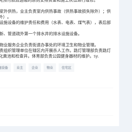
室外供热，业主负责室内供热事故（供热事故损失除外）；供
外）。
设施设备的维护责任和费用（水表、电表、煤气表），表后部
新、管道疏外第一个排水井的排水设施设备。
物业服务企业负责街道办事处的环境卫生和物业管理。
责组织管理单位在辖区内开展杀人工作。路灯管理部负责路灯
粪池和检查井。体育部负责公园健身器材的维护。sy.
施设备
业主
企业
物业
住宅区