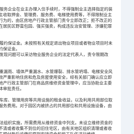
服务企业在业主办理入住手续时，不得强制业主选择指定的装
主收取押金、管理费、服务费、电梯使用费等，不得限制业主
行为的，由区房地产行政主管部门责令立即改正；拒不改正的
在居民区野蛮包园、强买强卖，构成违反治安管理、涉嫌犯罪
履约保证金。未按照有关规定退出物业项目或者物业项目时未
约保证金。
发现问题可以采访物业服务企业的法定代表人，责令限期改
重漏雨、墙体严重漏水、水管爆裂、排水管坍塌、电梯安全风
效严重影响住房和危及房屋使用安全，经有关部门确认应立即
地产行政主管部门在商品房维修资金管理中，应当协助业主委
体审批责任。
车库、管理用房等共用设施的租金收益，以及利用共用部位取
服务费用。对于园区内被挤占的共用部位和共用设施设备，由
法组织实施，所需费用从维修资金中列支。未设立维修资金的
不清或者收集不到位的旧住宅区，由有关地区组织清理或者收
先预付款后追缴的原则安排资金和施工队伍进行维修。