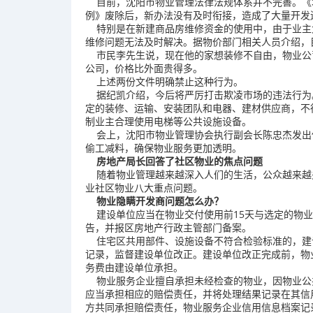
目前，沈阳市物业管理法律法规体系并不完善。《
例》废除后，新办法没有及时衔接，造成了大量开发
特别是在新建商品房维修资金的使用中，由于业主
维修问题无法及时解决。据物价部门相关人员介绍，
市民李先生说，现在他的家想装修不自由，物业公
公司，价格比外面贵得多。
上述两份文件明确禁止这种行为。
据纪凯介绍，今后将严厉打击欺凌市场的违法行为
定的装修、运输、安装团队和电器、建材供应商，不
制业主合理使用电梯等公共设施设备。
会上，沈阳市物业管理协会执行副会长陈忠杰发出
偷工减料，确保物业服务更加透明。
房地产局长回答了社区物业的焦点问题
随着物业管理越来越深入人们的生活，公众越来越
业社区物业八大重点问题。
物业隐瞒开发商问题怎么办？
建设单位应当在物业交付使用前15天与选定的物业
告，并报区房地产行政主管部门备案。
住宅区共用部件、设施设备不符合检验标准的，建
记录，监督建设单位改正。建设单位改正完成前，物
务费由建设单位承担。
物业服务企业擅自承担未经检查的物业，因物业公
应当承担相应的赔偿责任，并将处理结果记录在其信
方共同承担赔偿责任，物业服务企业信用信息档案记