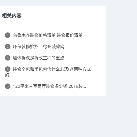
相关内容
乌鲁木齐装修价格清单 装修报价清单
1
环保装修妙招 – 徐州装修网
2
墙体拆改是拆改工程的重点
3
装修全包和半包包含什么,以及这两种方式
4
的...
120平米三室两厅装修多少钱 2019装...
5