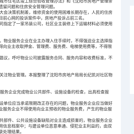
城市住宅区竣工综合验收管理办法》和《沈阳市房地产管理条
遗留问题和住房安全管理问题。
大会决策机制差，维修资金的使用困难长期存在，人民的住房
目前心网的投诉案件中，房地产投诉占前三名。
司指定了一家吊装公司，社区业主装修上下运输材料必须使用
。物业服务企业在业主办理入住手续时，不得强迫业主选择指
得向业主收取押金、管理费、服务费、电梯使用费等，不得限
倡议，呼吁物业公司披露服务合同、服务内容和收费标准，不
关注物业管理。本报整理了沈阳市房地产局局长纪凯对社区物
服务企业完成物业公共部件、设施设备的检查，出具检查报
设单位应当承诺限期改正存在的问题，物业服务企业应当做好
业服务企业不得使用向业主预收的物业服务费，产生的物业服
共部件、公共设施设备缺陷对业主造成损害的，物业服务企业
用信息档案中；与建设单位恶意串通、侵犯业主利益的，由双
录处理结果。