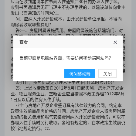
应当在收到建设单位书面入住通知后30日内办理入住手续。
收到书面通知后无正当理由不办理手续的，以建设单位向业主
发出书面通知的时间为准。
问：应纳入开发建设成本，由开发建设单位承担，不得向
购房者收取哪些费用？
答:一、房屋附属设施费用。房屋附属设施包括建筑门、对
讲系统、监控设施、防盗门、窗户、走廊照明设施、电梯、邮
箱等所有附属设施。第二，垄断企业收费。房地产开发企业统
查看
一组织建设社区规划范围内的供水、供电、供气、供热、有线
（数字）电视、电信安装项目，成本计入商品房开发建设总成
当前界面是电脑端界面，需要访问移动端网站吗？
本。不得向购房者收取水表费、电表费、煤气安装费、煤气表
费、热表费、有线电视初装费、通信设施费等相关费用。二次
供水运行费已收取的，不得收取二次供水管理费和二次供水电
访问移动端
关闭
费。供水委托管理费不收取。
8月1日，按照新规定办理入住手续 问:什么时候开始？
答：上述收费政策自2012年8月1日起实施。房地产开发企
业、物业服务企业、垄断企业应当按照本政策办理2012年8月
1日及以后的住房入住手续。
业主与房地产开发企业签订具有法律效力的合同，约定本
政策生效前商品房价格的时间。房地产开发企业未将房屋附属
设施的相关费用和燃气安装费用纳入开发建设费用的，可以在
办理入住手续时另行收取。各地有规定的，在本政策生效前仍
按当地规定执行。cc.