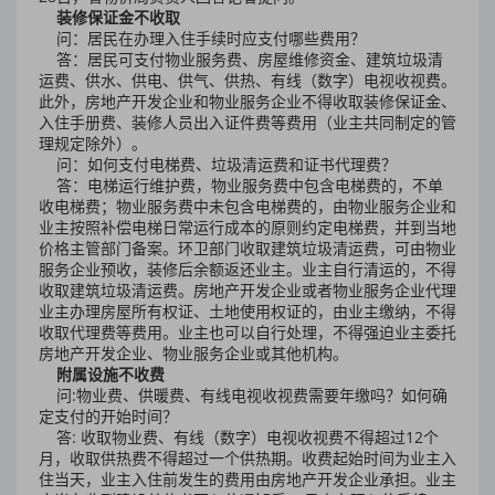
装修保证金不收取
问：居民在办理入住手续时应支付哪些费用？
答：居民可支付物业服务费、房屋维修资金、建筑垃圾清
运费、供水、供电、供气、供热、有线（数字）电视收视费。
此外，房地产开发企业和物业服务企业不得收取装修保证金、
入住手册费、装修人员出入证件费等费用（业主共同制定的管
理规定除外）。
问：如何支付电梯费、垃圾清运费和证书代理费？
答：电梯运行维护费，物业服务费中包含电梯费的，不单
收电梯费；物业服务费中未包含电梯费的，由物业服务企业和
业主按照补偿电梯日常运行成本的原则约定电梯费，并到当地
价格主管部门备案。环卫部门收取建筑垃圾清运费，可由物业
服务企业预收，装修后余额返还业主。业主自行清运的，不得
收取建筑垃圾清运费。房地产开发企业或者物业服务企业代理
业主办理房屋所有权证、土地使用权证的，由业主缴纳，不得
收取代理费等费用。业主也可以自行处理，不得强迫业主委托
房地产开发企业、物业服务企业或其他机构。
附属设施不收费
问:物业费、供暖费、有线电视收视费需要年缴吗？如何确
定支付的开始时间？
答: 收取物业费、有线（数字）电视收视费不得超过12个
月，收取供热费不得超过一个供热期。收费起始时间为业主入
住当天，业主入住前发生的费用由房地产开发企业承担。业主